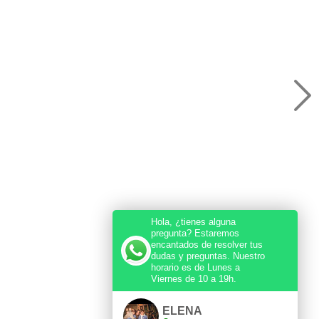
Hola, ¿tienes alguna
pregunta? Estaremos
encantados de resolver tus
dudas y preguntas. Nuestro
horario es de Lunes a
Viernes de 10 a 19h.
ELENA