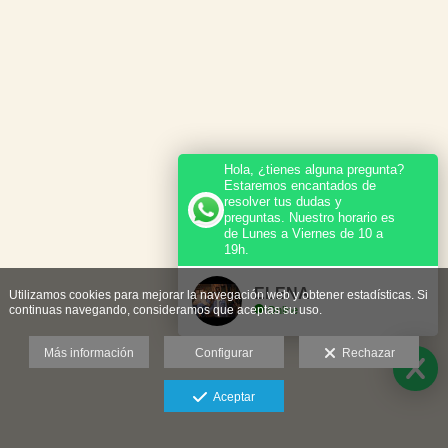
Hola, ¿tienes alguna pregunta?
Estaremos encantados de
resolver tus dudas y
preguntas. Nuestro horario es
de Lunes a Viernes de 10 a
19h.
ELENA
Utilizamos cookies para mejorar la navegación web y obtener estadísticas. Si
continuas navegando, consideramos que aceptas su uso.
Online
Más información
Configurar
Rechazar
Aceptar