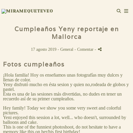
Cumpleaños Yeny reportaje en
Mallorca
17 agosto 2019 -
General
- Comentar
-
Fotos cumpleaños
¡Hola familia! Hoy os enseñamos unas fotografías muy dulces y
llenas de color.
Yeny disfrutó mucho en ésta sesion y quien no,rodeada de globos y
pastel.
Ésta es una de las sesiones más divertidas, no dudes en tener un
recuerdo así de su primer cumpleaños.
Hey family! Today we show you some very sweet and colorful
pictures.
Yeni enjoyed this session a lot, well... who doesn't, surrounded by
balloons and cake.
This is one of the funniest photoshoot, do not hesitate to have a
memory like this on her/his first birthday!